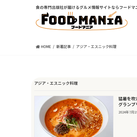
コ
ナ
食の専門出版社が届けるグルメ情報サイトならフードマ
ン
ビ
テ
ゲ
ン
ー
ツ
シ
に
ョ
移
ン
HOME
新着記事
アジア・エスニック料理
動
に
移
動
アジア・エスニック料理
猛暑を吹
グランプリ
2024年7月1