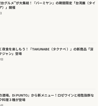
屋台グルメ”が大集結！『バーミヤン』の期間限定「台湾展（タイ
ア）」開催
3日
く夜食を楽しもう！『TAKUNABE（タクナベ ）』の新商品「深
ケジャン」登場
7日
の酒場。Di PUNTO』から新メニュー！ロゼワインと相性抜群な
ク料理３種が登場
5日