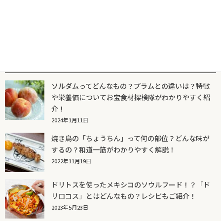
投
ペ
ペ
ペ
1
2
…
10
»
稿
ー
ー
ー
ジ
ジ
ジ
ナ
ビ
人気記事一覧
ゲ
ソルダムってどんなもの？プラムとの違いは？特徴
ー
や栄養価についてお宝食材探検隊がわかりやすく紹
シ
介！
ョ
2024年1月11日
ン
焼き鳥の「ちょうちん」って何の部位？どんな味が
するの？和道一筋がわかりやすく解説！
2022年11月19日
ドリトスを使ったメキシコのソウルフード！？「ド
リロコス」とはどんなもの？レシピもご紹介！
2023年5月23日