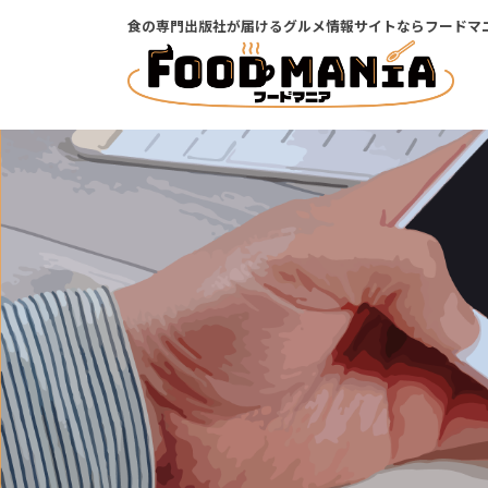
コ
ナ
食の専門出版社が届けるグルメ情報サイトならフードマ
ン
ビ
テ
ゲ
ン
ー
ツ
シ
に
ョ
移
ン
動
に
移
動