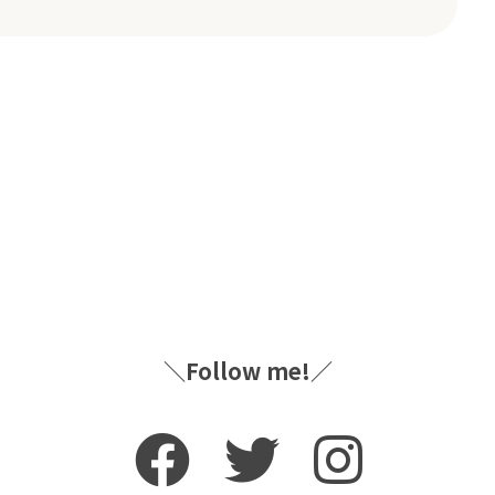
＼Follow me!／