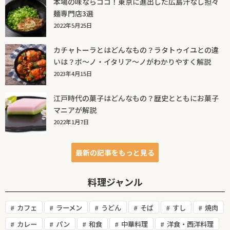
本場の味ならココ！東京に進出した広島汁なし担々
麺専門店3選
2022年5月25日
カチャトーラとはどんなもの？ラタトゥイユとの違
いは？ボ～ノ・イタリア～ノがわかりやすく解説
2023年4月15日
江戸時代の菓子はどんなもの？歴史とともにお菓子
マニアが解説
2022年1月7日
最新の記事をもっと見る
料理ジャンル
カフェ
ラーメン
うどん
そば
すし
焼肉
カレー
パン
和食
中華料理
洋食・西洋料理