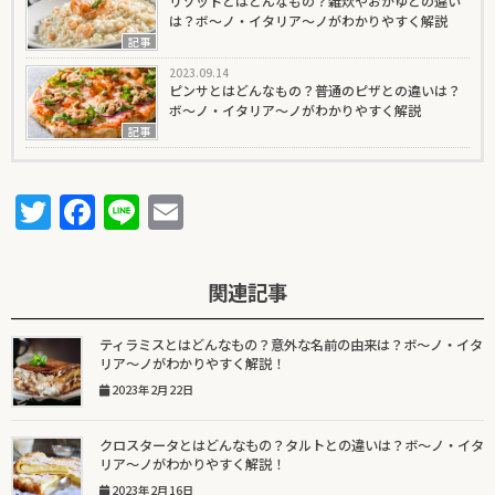
リゾットとはどんなもの？雑炊やおかゆとの違い
は？ボ～ノ・イタリア～ノがわかりやすく解説
記事
2023.09.14
ピンサとはどんなもの？普通のピザとの違いは？
ボ～ノ・イタリア～ノがわかりやすく解説
記事
T
F
Li
E
w
a
n
m
it
c
e
ai
関連記事
te
e
l
r
b
ティラミスとはどんなもの？意外な名前の由来は？ボ～ノ・イタ
リア～ノがわかりやすく解説！
o
2023年2月22日
o
k
クロスタータとはどんなもの？タルトとの違いは？ボ～ノ・イタ
リア～ノがわかりやすく解説！
2023年2月16日