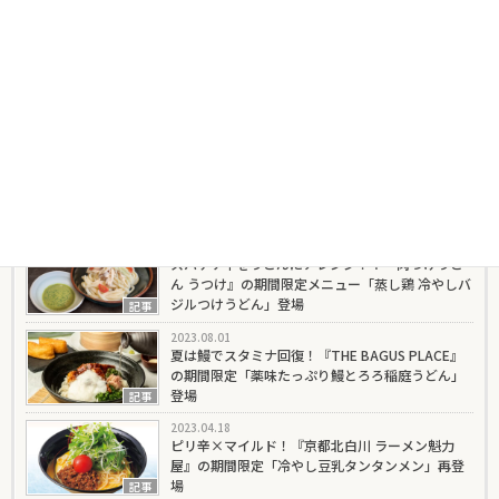
冷やし麺’s ナンノ
夏でも冬でも麺の選択肢は冷やし麺オンリー！
冷やし麺だけを求めて各地を飛び回るナンノが、
めっちゃおいしい冷やし麺を解説していきます
よー。
記事一覧はこちら
最新の記事
2023.08.08
スパゲティをうどんにアレンジ！？『肉つけうど
ん うつけ』の期間限定メニュー「蒸し鶏 冷やしバ
ジルつけうどん」登場
記事
2023.08.01
夏は鰻でスタミナ回復！『THE BAGUS PLACE』
の期間限定「薬味たっぷり鰻とろろ稲庭うどん」
登場
記事
2023.04.18
ピリ辛×マイルド！『京都北白川 ラーメン魁力
屋』の期間限定「冷やし豆乳タンタンメン」再登
場
記事