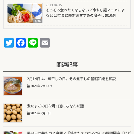
2023.04.15
そろそろ食べたくならない？冷やし麺マニアによ
る2023年夏に絶対おすすめの冷やし麺10選
記事
T
F
Li
E
w
a
n
m
it
c
e
ai
関連記事
te
e
l
r
b
2月14日は、煮干しの日。その煮干しの基礎知識を解説
2025年2月14日
o
o
k
煮たまごの日(2月5日)にちなんだ話
2025年2月5日
暑い日は丼もの？冷麺？『焼きたてのかるび』の期間限定「ビビ