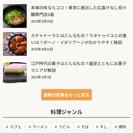
本場の味ならココ！東京に進出した広島汁なし担々
麺専門店3選
2022年5月25日
カチャトーラとはどんなもの？ラタトゥイユとの違
いは？ボ～ノ・イタリア～ノがわかりやすく解説
2023年4月15日
江戸時代の菓子はどんなもの？歴史とともにお菓子
マニアが解説
2022年1月7日
最新の記事をもっと見る
料理ジャンル
カフェ
ラーメン
うどん
そば
すし
焼肉