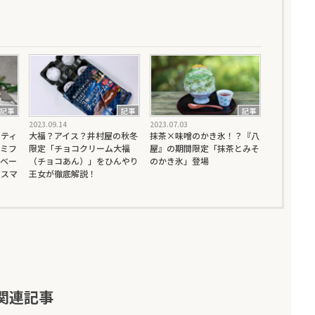
記事
記事
記事
2023.09.14
2023.07.03
ティ
大福？アイス？井村屋の秋冬
抹茶×味噌のかき氷！？『八
ミフ
限定「チョコクリーム大福
屋』の期間限定「抹茶とみそ
ベー
（チョコあん）」をひんやり
のかき氷」登場
リスマ
王女が徹底解説！
関連記事