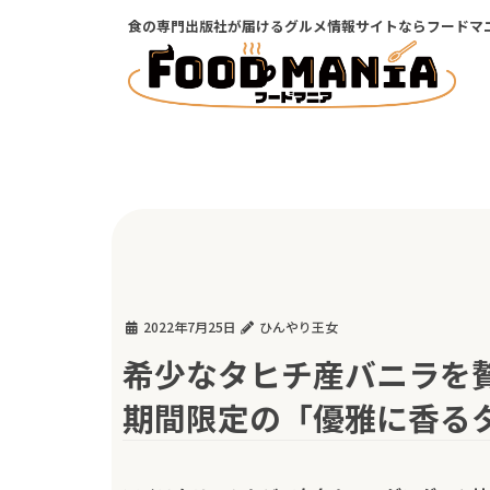
コ
ナ
食の専門出版社が届けるグルメ情報サイトならフードマ
ン
ビ
テ
ゲ
ン
ー
ツ
シ
に
ョ
移
ン
動
に
移
動
2022年7月25日
ひんやり王女
希少なタヒチ産バニラを
期間限定の「優雅に香る