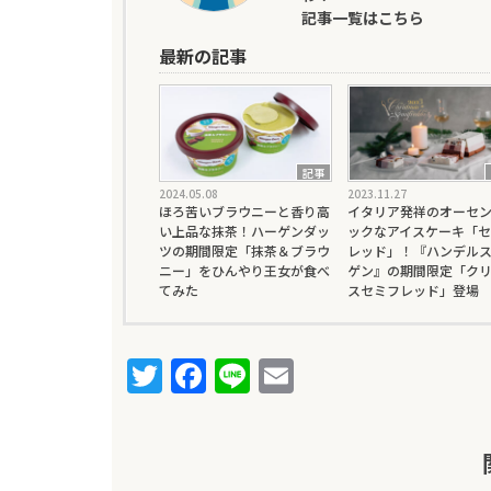
記事一覧はこちら
最新の記事
記事
2024.05.08
2023.11.27
ほろ苦いブラウニーと香り高
イタリア発祥のオーセン
い上品な抹茶！ハーゲンダッ
ックなアイスケーキ「セ
ツの期間限定「抹茶＆ブラウ
レッド」！『ハンデルス
ニー」をひんやり王女が食べ
ゲン』の期間限定「ク
てみた
スセミフレッド」登場
T
F
Li
E
w
a
n
m
it
c
e
ai
te
e
l