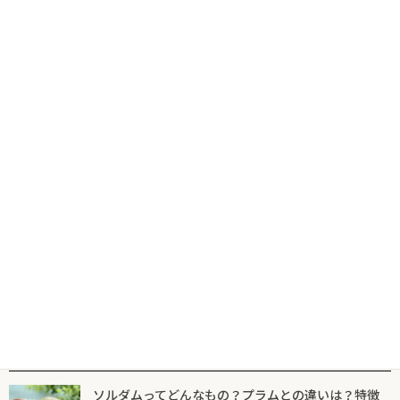
チロルチョコのカロリーはどれくらい？各商品をランキングにし
てご紹介
2022年8月18日
最新のチロルチョコの全種類一覧！実はこれだけ味の種類がある
んです
2022年8月18日
一粒なのに“いちご尽くし”！？「チロルチョコ いちごゼリー」
をチロルチョコマニアが徹底解説
2022年7月17日
人気記事一覧
ソルダムってどんなもの？プラムとの違いは？特徴