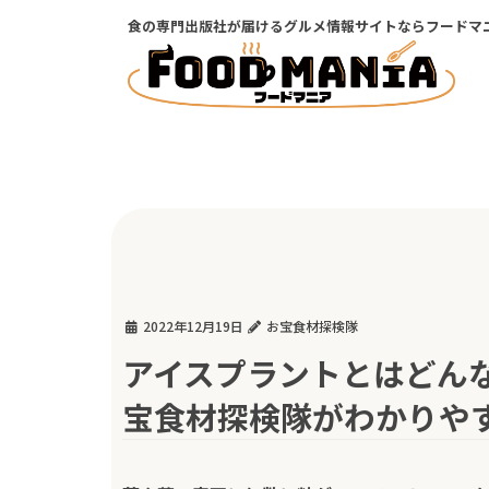
コ
ナ
食の専門出版社が届けるグルメ情報サイトならフードマ
ン
ビ
テ
ゲ
ン
ー
ツ
シ
に
ョ
移
ン
動
に
移
動
2022年12月19日
お宝食材探検隊
アイスプラントとはどん
宝食材探検隊がわかりや