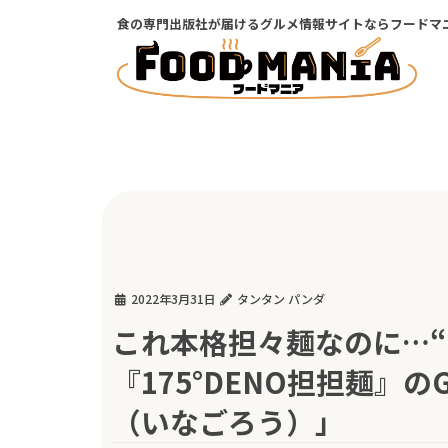
コ
ナ
食の専門出版社が届けるグルメ情報サイトならフードマ
ン
ビ
テ
ゲ
ン
ー
ツ
シ
に
ョ
移
ン
動
に
移
動
2022年3月31日
タンタン パンダ
これ本格担々麺なのに…“
『175°DENO担担麺』
（いなごろう）」