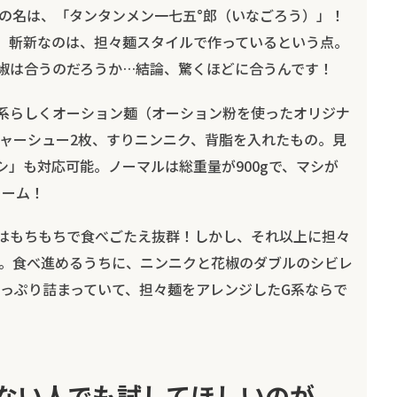
の名は、「タンタンメン一七五°郎（いなごろう）」！
、斬新なのは、担々麺スタイルで作っているという点。
椒は合うのだろうか…結論、驚くほどに合うんです！
系らしくオーション麺（オーション粉を使ったオリジナ
ャーシュー2枚、すりニンニク、背脂を入れたもの。見
シ」も対応可能。ノーマルは総重量が900gで、マシが
ューム！
はもちもちで食べごたえ抜群！しかし、それ以上に担々
。食べ進めるうちに、ニンニクと花椒のダブルのシビレ
っぷり詰まっていて、担々麺をアレンジしたG系ならで
ない人でも試してほしいのが、