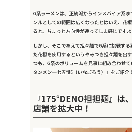
G系ラーメンは、正統派からインスパイア系ま
ンルとしての範囲は広くなったとはいえ、花椒
ると、ちょっと方向性が違ってしま感じですよ
しかし、そこであえて担々麺で
G
系に挑戦する
た花椒を使用するというやみつき担々麺を出す
つも、
G
系のボリュームを見事に組み合わせて
タンメン一七五
°
郎（いなごろう）」をご紹介
『175°DENO担担麺』
店舗を拡大中！