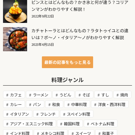
ピンスとはどんなもの？かき氷と何が違う？コリア
ンマンがわかりやすく解説！
2022年9月22日
カチャトーラとはどんなもの？ラタトゥイユとの違
いは？ボ～ノ・イタリア～ノがわかりやすく解説
2023年4月15日
最新の記事をもっと見る
料理ジャンル
カフェ
ラーメン
うどん
そば
すし
焼肉
カレー
パン
和食
中華料理
洋食・西洋料理
イタリアン
フレンチ
スペイン料理
アジア・エスニック料理
韓国料理
ベトナム料理
インド料理
メキシコ料理
スイーツ
和菓子