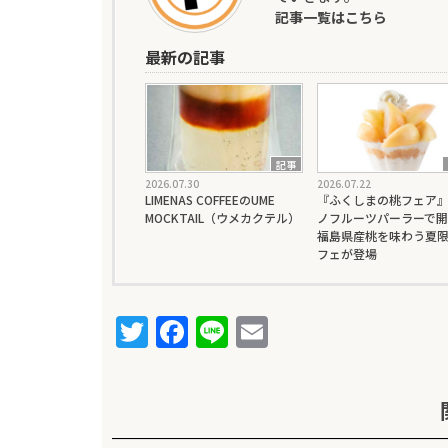
記事一覧はこちら
最新の記事
記事
2026.07.30
2026.07.22
LIMENAS COFFEEのUME
『ふくしまの桃フェア
MOCKTAIL（ウメカクテル）
ノフルーツパーラーで開
福島県産桃を味わう夏
フェが登場
T
F
Li
E
w
a
n
m
it
c
e
ai
te
e
l