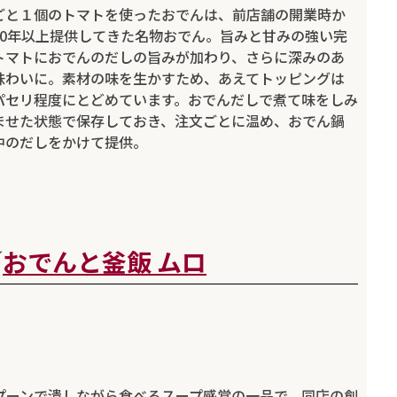
ごと１個のトマトを使ったおでんは、前店舗の開業時か
30年以上提供してきた名物おでん。旨みと甘みの強い完
トマトにおでんのだしの旨みが加わり、さらに深みのあ
味わいに。素材の味を生かすため、あえてトッピングは
パセリ程度にとどめています。おでんだしで煮て味をしみ
ませた状態で保存しておき、注文ごとに温め、おでん鍋
中のだしをかけて提供。
／
おでんと釜飯 ムロ
プーンで潰しながら食べるスープ感覚の一品で、同店の創