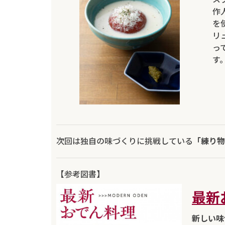
作
を
リ
っ
す
次回は独自の味づくりに挑戦している
「練り物
【参考図書】
最新
新しい味