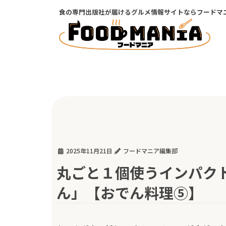
コ
ナ
食の専門出版社が届けるグルメ情報サイトならフードマ
ン
ビ
テ
ゲ
ン
ー
ツ
シ
に
ョ
移
ン
動
に
移
動
2025年11月21日
フードマニア編集部
丸ごと１個使うインパク
ん」【おでん料理⑤】