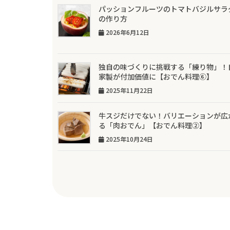
r
b
パッションフルーツのトマトバジルサラ
o
の作り方
o
2026年6月12日
k
独自の味づくりに挑戦する「練り物」！
家製が付加価値に【おでん料理⑥】
2025年11月22日
牛スジだけでない！バリエーションが広
る「肉おでん」【おでん料理②】
2025年10月24日