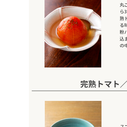
丸
ら
熟
る
粉
込
の
完熟トマト
ス