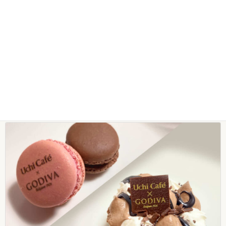
ローソンから「ラ・ベットラ・ダ・オチアイ 落合務シェフ監
修 生パスタ 蟹のトマトクリーム」が新登場！コンビニガ
ールが徹底解説！
2022年12月20日
コンビニガール
タグ
商品レビュー
コンビニガール
ローソン