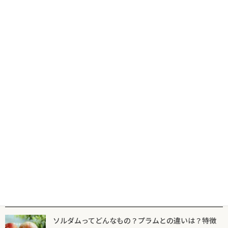
コ
ナ
食の専門出版社が届けるグルメ情報サイトならフードマニア
HOME
新着記事
UCC
ン
ビ
テ
ゲ
ン
ー
ツ
シ
新着記事
マニア一覧
フードマニアとは
に
ョ
移
ン
動
に
UCC
移
動
上島珈琲店で『関山桜のミルク珈琲』と
『苺ミルク』を2月12日に期間限定で販売
開始！
2026年2月13日
人気記事一覧
ソルダムってどんなもの？プラムとの違いは？特徴