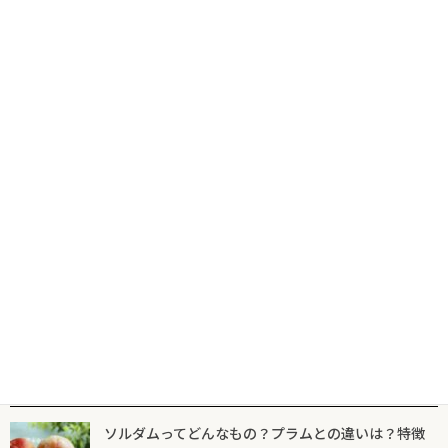
コ
ナ
食の専門出版社が届けるグルメ情報サイトならフードマニア
HOME
新着記事
護国寺
ン
ビ
テ
ゲ
ン
ー
ツ
シ
新着記事
マニア一覧
フードマニアとは
に
ョ
移
ン
動
に
護国寺
移
動
まるでコース料理のような革新的な“つけ
麺”！護国寺『MENSHO』の「挽きたて小
麦つけ麺」
2022年5月31日
人気記事一覧
ソルダムってどんなもの？プラムとの違いは？特徴