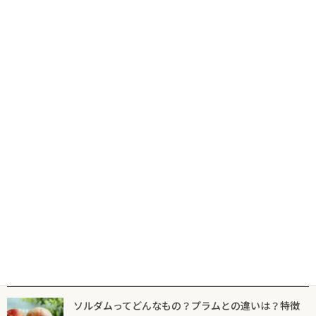
コ
ナ
食の専門出版社が届けるグルメ情報サイトならフードマニア
HOME
新着記事
福神漬け
ン
ビ
テ
ゲ
ン
ー
ツ
シ
新着記事
マニア一覧
フードマニアとは
に
ョ
移
ン
動
に
福神漬け
移
動
横手やきそばとは、どんな焼きそばか。
2025年2月13日
人気記事一覧
ソルダムってどんなもの？プラムとの違いは？特徴