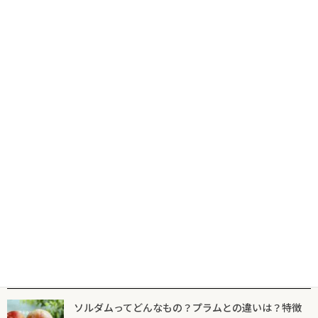
コ
ナ
食の専門出版社が届けるグルメ情報サイトならフードマニア
HOME
新着記事
生ハム
ン
ビ
テ
ゲ
ン
ー
ツ
シ
新着記事
マニア一覧
フードマニアとは
に
ョ
移
ン
動
に
生ハム
移
動
「ドラゴンフルーツ生ハム巻」の作り方
2026年6月14日
人気記事一覧
ソルダムってどんなもの？プラムとの違いは？特徴