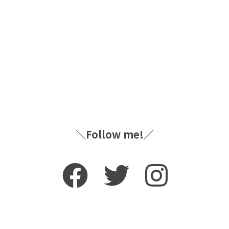
＼Follow me!／