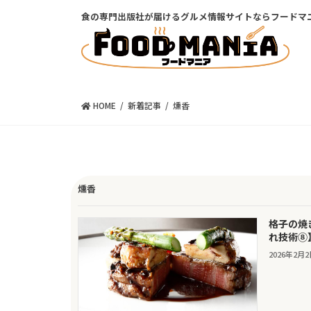
コ
ナ
食の専門出版社が届けるグルメ情報サイトならフードマ
ン
ビ
テ
ゲ
ン
ー
ツ
シ
に
ョ
移
ン
HOME
新着記事
燻香
動
に
移
動
燻香
格子の焼
れ技術⑧
2026年2月