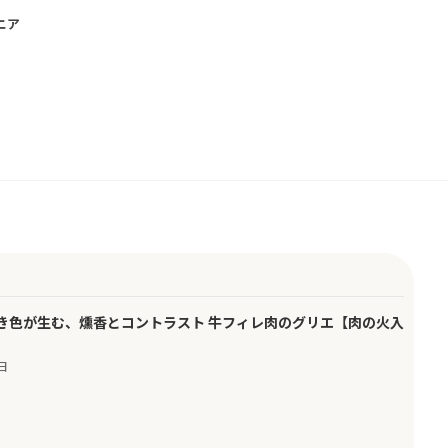
ニア
き色が生む、燻香とコントラスト 牛フィレ肉のグリエ【肉の火入
】
2日