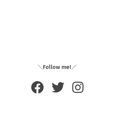
＼Follow me!／