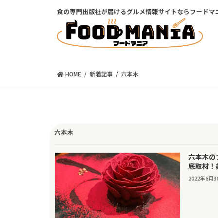
コ
ナ
食の専門出版社が届けるグルメ情報サイトならフードマ
ン
ビ
テ
ゲ
ン
ー
ツ
シ
に
ョ
移
ン
HOME
新着記事
六本木
動
に
移
動
六本木
六本木の
底取材！
2022年6月3