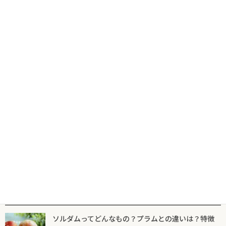
コ
ナ
食の専門出版社が届けるグルメ情報サイトならフードマニア
HOME
新着記事
仔牛の胸腺
ン
ビ
テ
ゲ
ン
ー
ツ
シ
新着記事
マニア一覧
フードマニアとは
に
ョ
移
ン
動
に
仔牛の胸腺
移
動
表面を保護してふっくらとした食感に
リ・ド・ヴォーのムニエル【肉の火入れ
技術⑦】
2026年1月29日
人気記事一覧
ソルダムってどんなもの？プラムとの違いは？特徴