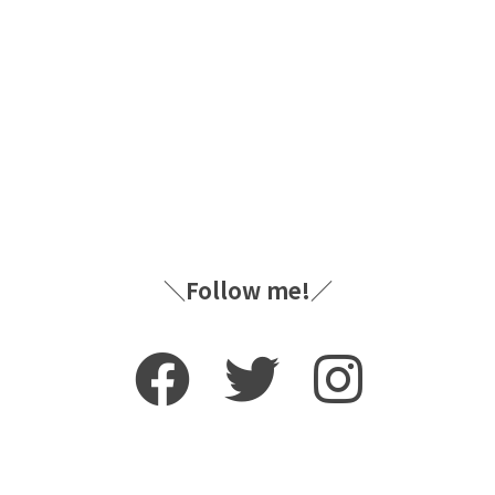
＼Follow me!／