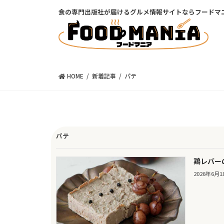
コ
ナ
食の専門出版社が届けるグルメ情報サイトならフードマ
ン
ビ
テ
ゲ
ン
ー
ツ
シ
に
ョ
移
ン
HOME
新着記事
パテ
動
に
移
動
パテ
鶏レバー
2026年6月1