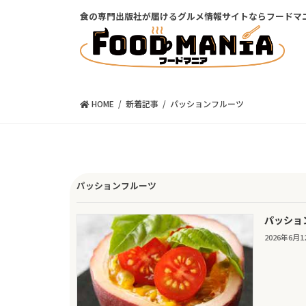
コ
ナ
食の専門出版社が届けるグルメ情報サイトならフードマ
ン
ビ
テ
ゲ
ン
ー
ツ
シ
に
ョ
移
ン
HOME
新着記事
パッションフルーツ
動
に
移
動
パッションフルーツ
パッショ
2026年6月1