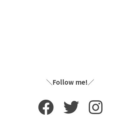
＼Follow me!／