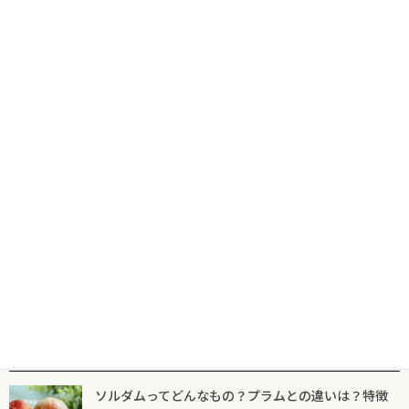
コ
ナ
食の専門出版社が届けるグルメ情報サイトならフードマニア
HOME
新着記事
サービス担当
ン
ビ
テ
ゲ
ン
ー
ツ
シ
新着記事
マニア一覧
フードマニアとは
に
ョ
移
ン
動
に
サービス担当
移
動
『飄香』の熊谷泰代さんがサービスアワ
ードを受賞
2025年10月2日
人気記事一覧
ソルダムってどんなもの？プラムとの違いは？特徴