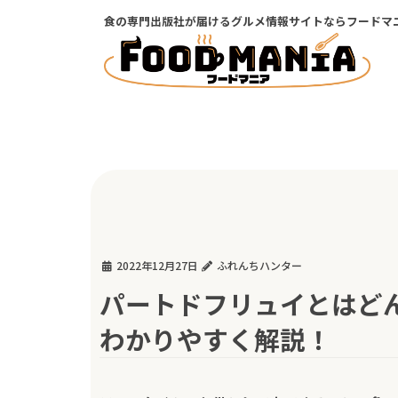
コ
ナ
食の専門出版社が届けるグルメ情報サイトならフードマ
ン
ビ
テ
ゲ
ン
ー
ツ
シ
に
ョ
移
ン
動
に
移
動
2022年12月27日
ふれんちハンター
パートドフリュイとはど
わかりやすく解説！