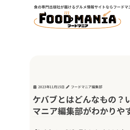
コ
ナ
食の専門出版社が届けるグルメ情報サイトならフードマ
ン
ビ
テ
ゲ
ン
ー
ツ
シ
に
ョ
移
ン
動
に
移
動
2023年11月15日
フードマニア編集部
ケバブとはどんなもの？
マニア編集部がわかりや