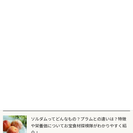
マンゴーそっくりのケーキ！『バターステイツ by銀のぶどう』
の期間限定『「THEマンゴー」マンゴーバタークリームで果肉つ
つみ』再登場
2024年7月16日
夜更かしのおともに！新商品「ドリトス LATE NIGHT ディー
プ・タコス味」を駄菓子マニアが食べてみた
2024年7月12日
人気記事一覧
ソルダムってどんなもの？プラムとの違いは？特徴
や栄養価についてお宝食材探検隊がわかりやすく紹
介！