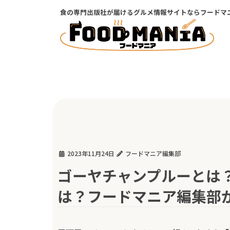
コ
ナ
食の専門出版社が届けるグルメ情報サイトならフードマ
ン
ビ
テ
ゲ
ン
ー
ツ
シ
に
ョ
移
ン
動
に
移
動
2023年11月24日
フードマニア編集部
ゴーヤチャンプルーとは
は？フードマニア編集部