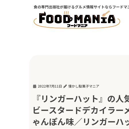
コ
ナ
食の専門出版社が届けるグルメ情報サイトならフードマ
ン
ビ
テ
ゲ
ン
ー
ツ
シ
に
ョ
移
ン
動
に
移
動
2022年7月11日
懐かし駄菓子マニア
『リンガーハット』の人
ビースタードデカイラー
ゃんぽん味／リンガーハ