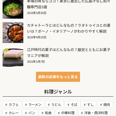
本場の味ならココ！東京に進出した広島汁なし担々
麺専門店3選
2022年5月25日
カチャトーラとはどんなもの？ラタトゥイユとの違
いは？ボ～ノ・イタリア～ノがわかりやすく解説
2023年4月15日
江戸時代の菓子はどんなもの？歴史とともにお菓子
マニアが解説
2022年1月7日
最新の記事をもっと見る
料理ジャンル
カフェ
ラーメン
うどん
そば
すし
焼肉
カレー
パン
和食
中華料理
洋食・西洋料理