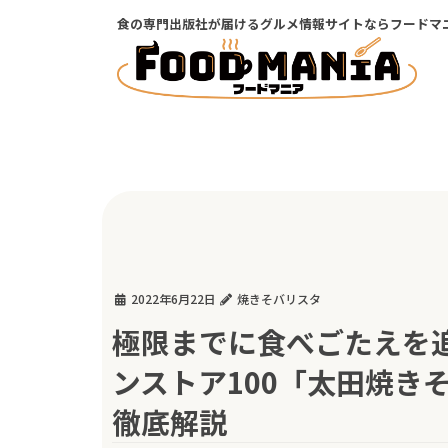
コ
ナ
食の専門出版社が届けるグルメ情報サイトならフードマ
ン
ビ
テ
ゲ
ン
ー
ツ
シ
に
ョ
移
ン
動
に
移
動
2022年6月22日
焼きそバリスタ
極限までに食べごたえを
ンストア100「太田焼き
徹底解説