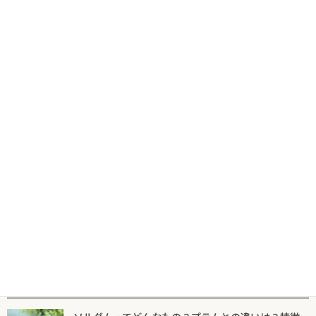
煮こごりの種類一覧
2025年9月1日
佃煮という珍味には、どんな種類がある？
2025年8月30日
干物（みりん干し）の種類一覧
2025年8月26日
人気記事一覧