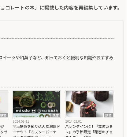
おいしいチョコレートの本」に掲載した内容を再編集しています。
スイーツや和菓子など、知っておくと便利な知識やおすすめ
。
記事
記事
記事
2024.03.21
2024.02.02
福砂
宇治抹茶を練り込んだ濃厚ド
バレンタインに！『立町カヌ
フクサ
ーナツ！『ミスタードーナ
レ』の季節限定「秘密のチョ