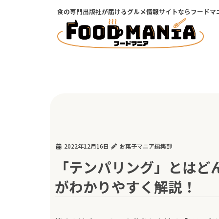
コ
ナ
食の専門出版社が届けるグルメ情報サイトならフードマ
ン
ビ
テ
ゲ
ン
ー
ツ
シ
に
ョ
移
ン
動
に
移
動
2022年12月16日
お菓子マニア編集部
「テンパリング」とはど
がわかりやすく解説！