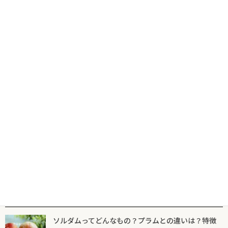
コ
ナ
食の専門出版社が届けるグルメ情報サイトならフードマニア
HOME
新着記事
栃木県
ン
ビ
テ
ゲ
ン
ー
ツ
シ
新着記事
マニア一覧
フードマニアとは
に
ョ
移
ン
動
に
栃木県
移
動
なぜ、栃木、群馬に焼きそば専門店が、
いまも多いのか。
2025年2月19日
人気記事一覧
ソルダムってどんなもの？プラムとの違いは？特徴