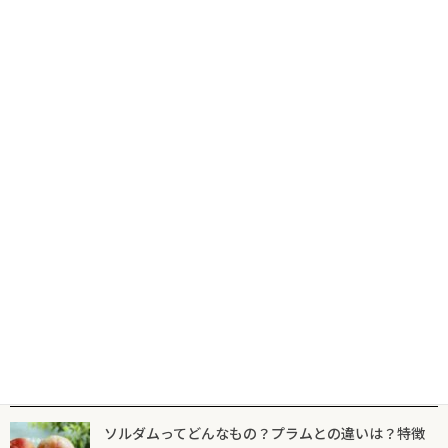
コ
ナ
食の専門出版社が届けるグルメ情報サイトならフードマニア
HOME
新着記事
巻き方
ン
ビ
テ
ゲ
ン
ー
ツ
シ
新着記事
マニア一覧
フードマニアとは
に
ョ
移
ン
動
に
巻き方
移
動
プロの技！おでん「しらたき」の巻き方
【おでん料理④】
2025年10月26日
人気記事一覧
ソルダムってどんなもの？プラムとの違いは？特徴