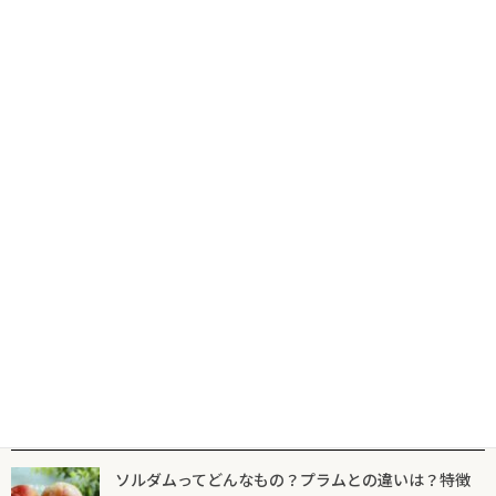
コ
ナ
食の専門出版社が届けるグルメ情報サイトならフードマニア
HOME
新着記事
巻き寿司
ン
ビ
テ
ゲ
ン
ー
ツ
シ
新着記事
マニア一覧
フードマニアとは
に
ョ
移
ン
動
に
巻き寿司
移
動
2月6日は、「海苔の日」
2025年2月6日
人気記事一覧
ソルダムってどんなもの？プラムとの違いは？特徴