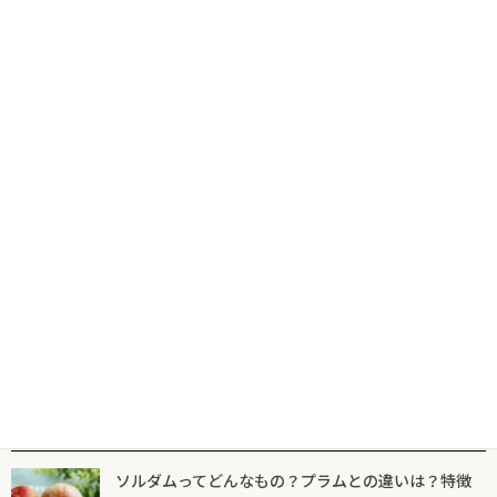
コ
ナ
食の専門出版社が届けるグルメ情報サイトならフードマニア
HOME
新着記事
千切り大根の日
ン
ビ
テ
ゲ
ン
ー
ツ
シ
新着記事
マニア一覧
フードマニアとは
に
ョ
移
ン
動
に
千切り大根の日
移
動
2月17日は、千切り大根の日。おいしい千
切り大根とは。
2025年2月17日
人気記事一覧
ソルダムってどんなもの？プラムとの違いは？特徴