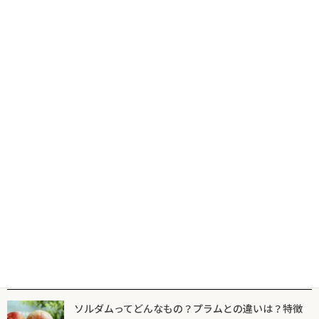
コ
ナ
食の専門出版社が届けるグルメ情報サイトならフードマニア
HOME
新着記事
募集
ン
ビ
テ
ゲ
ン
ー
ツ
シ
新着記事
マニア一覧
フードマニアとは
に
ョ
移
ン
動
に
募集
移
動
【第16回 キリ クリームチーズコンクール
開催】応募作品募集スタート！今年は
「パン部門」が復活
2025年5月8日
人気記事一覧
ソルダムってどんなもの？プラムとの違いは？特徴