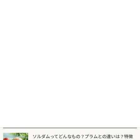
コ
ナ
食の専門出版社が届けるグルメ情報サイトならフードマニア
HOME
新着記事
内覧会
ン
ビ
テ
ゲ
ン
ー
ツ
シ
新着記事
マニア一覧
フードマニアとは
に
ョ
移
ン
動
に
内覧会
移
動
【FC加盟店、喫煙カフェオーナー募集】
愛煙家が集うカフェ「THE LAST
SMOKERS」内覧・説明会開催 4月19日、
20日の2日間
2025年3月22日
人気記事一覧
ソルダムってどんなもの？プラムとの違いは？特徴