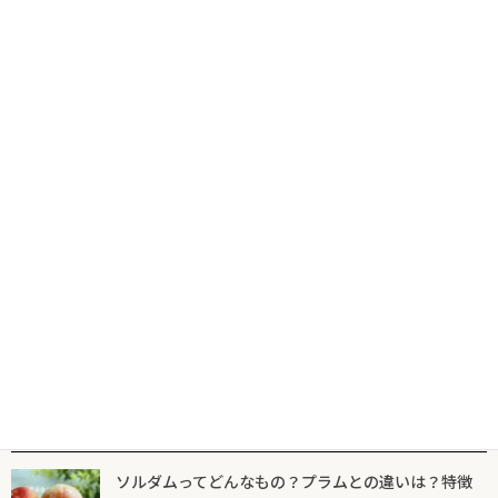
コ
ナ
食の専門出版社が届けるグルメ情報サイトならフードマニア
HOME
新着記事
リ・ド・ヴォー
ン
ビ
テ
ゲ
ン
ー
ツ
シ
新着記事
マニア一覧
フードマニアとは
に
ョ
移
ン
動
に
リ・ド・ヴォー
移
動
表面を保護してふっくらとした食感に
リ・ド・ヴォーのムニエル【肉の火入れ
技術⑦】
2026年1月29日
人気記事一覧
ソルダムってどんなもの？プラムとの違いは？特徴