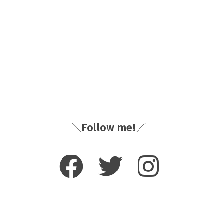
＼Follow me!／