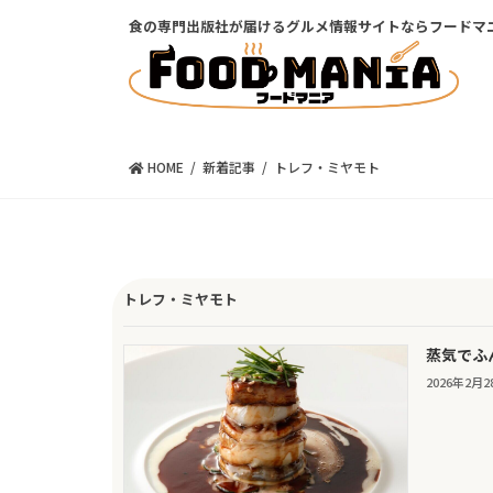
コ
ナ
食の専門出版社が届けるグルメ情報サイトならフードマ
ン
ビ
テ
ゲ
ン
ー
ツ
シ
に
ョ
移
ン
HOME
新着記事
トレフ・ミヤモト
動
に
移
動
トレフ・ミヤモト
蒸気でふ
2026年2月2