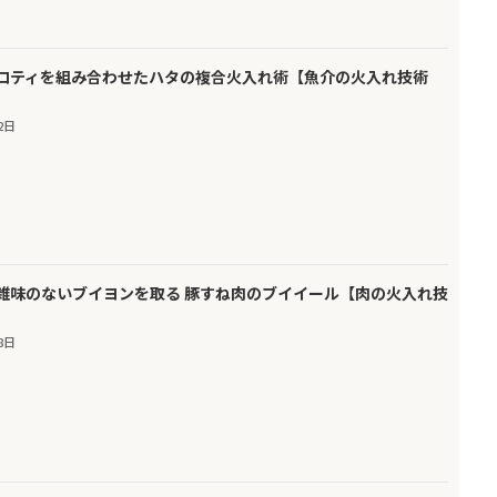
ロティを組み合わせたハタの複合火入れ術【魚介の火入れ技術
2日
雑味のないブイヨンを取る 豚すね肉のブイイール【肉の火入れ技
8日