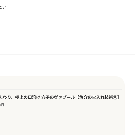
ニア
んわり、極上の口溶け 穴子のヴァプール【魚介の火入れ技術⑧】
8日