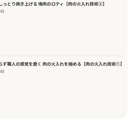
しっとり焼き上げる 鳩肉のロティ【肉の火入れ技術②】
7日
らず職人の感覚を磨く 肉の火入れを極める【肉の火入れ技術①】
6日