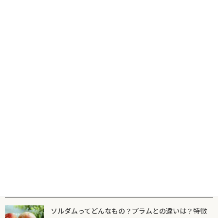
コ
ナ
食の専門出版社が届けるグルメ情報サイトならフードマニア
HOME
新着記事
スズキ
ン
ビ
テ
ゲ
ン
ー
ツ
シ
新着記事
マニア一覧
フードマニアとは
に
ョ
移
ン
動
に
スズキ
移
動
時代を超えて愛される伝統の味 ポール・
ボキューズ「スズキのパイ包み焼き ソ
ース・ショロン」【パイ包み焼き⑦】
2025年12月16日
人気記事一覧
ソルダムってどんなもの？プラムとの違いは？特徴