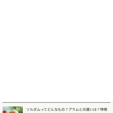
コ
ナ
食の専門出版社が届けるグルメ情報サイトならフードマニア
HOME
新着記事
クリームチーズコンクール
ン
ビ
テ
ゲ
ン
ー
ツ
シ
新着記事
マニア一覧
フードマニアとは
に
ョ
移
ン
動
に
クリームチーズコンクール
移
動
国内スイーツ界最大級のコンクール 「第
16回 キリ® クリームチーズコンクール」
結果発表！
2025年10月23日
人気記事一覧
ソルダムってどんなもの？プラムとの違いは？特徴