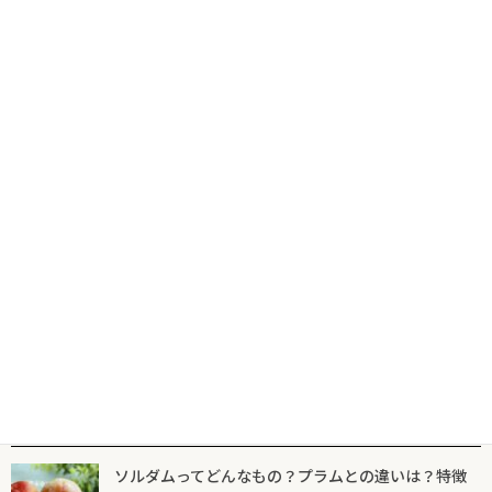
コ
ナ
食の専門出版社が届けるグルメ情報サイトならフードマニア
HOME
新着記事
ほうれん草
ン
ビ
テ
ゲ
ン
ー
ツ
シ
新着記事
マニア一覧
フードマニアとは
に
ョ
移
ン
動
に
ほうれん草
移
動
ほうれん草のやわらかソテー桃のせの作
り方
2026年5月30日
人気記事一覧
ソルダムってどんなもの？プラムとの違いは？特徴