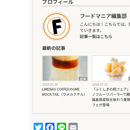
プロフィール
フードマニア編集部
こんにちは！こちらでは、
ていきます。
記事一覧はこちら
最新の記事
記事
2026.07.30
2026.07.22
LIMENAS COFFEEのUME
『ふくしまの桃フェア
MOCKTAIL（ウメカクテル）
ノフルーツパーラーで開
福島県産桃を味わう夏
フェが登場
T
F
Li
E