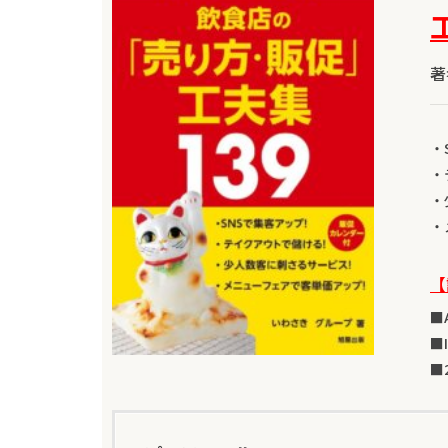
著
・
・
・
・
【
■
■I
■