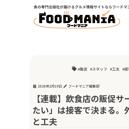
コ
ナ
食の専門出版社が届けるグルメ情報サイトならフードマ
ン
ビ
テ
ゲ
ン
ー
ツ
シ
に
ョ
移
ン
動
に
移
動
販促
スタッフ
工夫
接
2026年2月19日
フードマニア編集部
【連載】飲食店の販促サ
たい」は接客で決まる。
と工夫