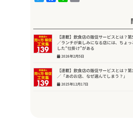
w
a
n
m
it
c
e
ai
te
e
l
r
b
【連載】飲食店の販促サービスとは？第
o
／ランチが楽しみになる店には、ちょっ
した“仕掛け”がある
o
2026年2月5日
k
【連載】飲食店の販促サービスとは？第
／「あのお店、なぜ選んでしまう？」
2025年12月17日