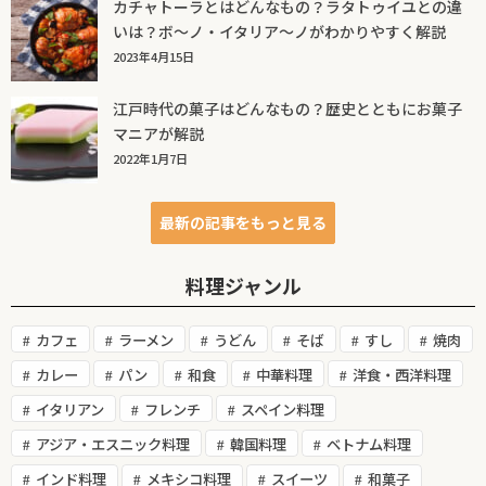
カチャトーラとはどんなもの？ラタトゥイユとの違
いは？ボ～ノ・イタリア～ノがわかりやすく解説
2023年4月15日
江戸時代の菓子はどんなもの？歴史とともにお菓子
マニアが解説
2022年1月7日
最新の記事をもっと見る
料理ジャンル
カフェ
ラーメン
うどん
そば
すし
焼肉
カレー
パン
和食
中華料理
洋食・西洋料理
イタリアン
フレンチ
スペイン料理
アジア・エスニック料理
韓国料理
ベトナム料理
インド料理
メキシコ料理
スイーツ
和菓子