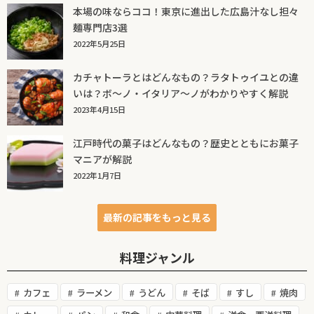
本場の味ならココ！東京に進出した広島汁なし担々
麺専門店3選
2022年5月25日
カチャトーラとはどんなもの？ラタトゥイユとの違
いは？ボ～ノ・イタリア～ノがわかりやすく解説
2023年4月15日
江戸時代の菓子はどんなもの？歴史とともにお菓子
マニアが解説
2022年1月7日
最新の記事をもっと見る
料理ジャンル
カフェ
ラーメン
うどん
そば
すし
焼肉