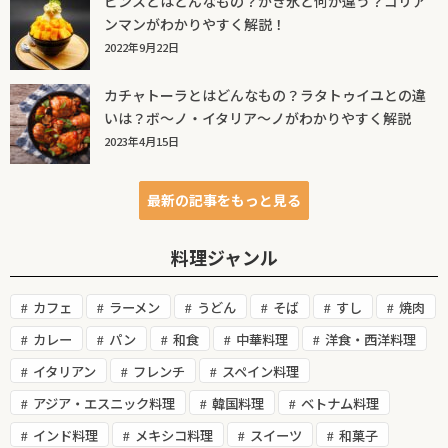
ピンスとはどんなもの？かき氷と何が違う？コリア
ンマンがわかりやすく解説！
2022年9月22日
カチャトーラとはどんなもの？ラタトゥイユとの違
いは？ボ～ノ・イタリア～ノがわかりやすく解説
2023年4月15日
最新の記事をもっと見る
料理ジャンル
カフェ
ラーメン
うどん
そば
すし
焼肉
カレー
パン
和食
中華料理
洋食・西洋料理
イタリアン
フレンチ
スペイン料理
アジア・エスニック料理
韓国料理
ベトナム料理
インド料理
メキシコ料理
スイーツ
和菓子